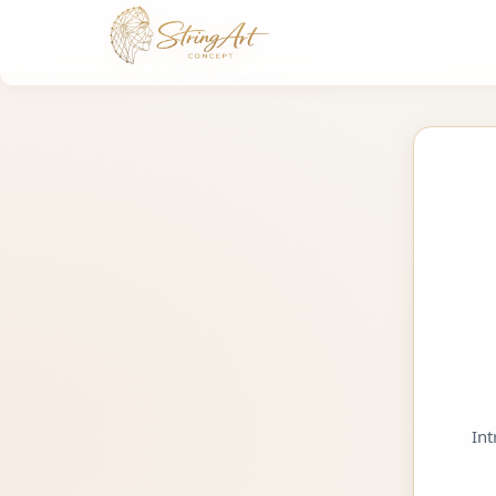
Acces Generator String Art | String Art
Int