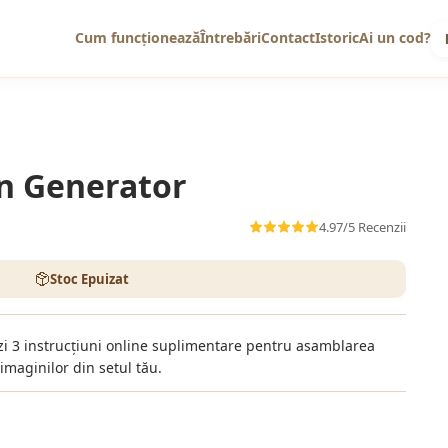
Cum funcționează
Întrebări
Contact
Istoric
Ai un cod?
in Generator
4.97/5
Recenzii
Stoc Epuizat
zi 3 instrucțiuni online suplimentare pentru asamblarea
imaginilor din setul tău.