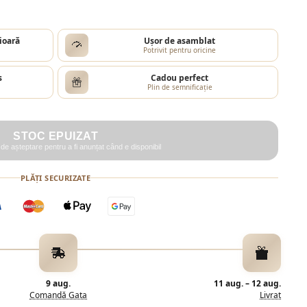
ioară
Ușor de asamblat
Potrivit pentru oricine
s
Cadou perfect
Plin de semnificație
STOC EPUIZAT
i de așteptare pentru a fi anunțat când e disponibil
PLĂȚI SECURIZATE
9 aug.
11 aug.
–
12 aug.
Comandă Gata
Livrat