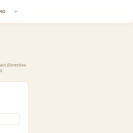
RO
act (Directiva
l.