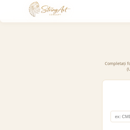
Completați fo
(