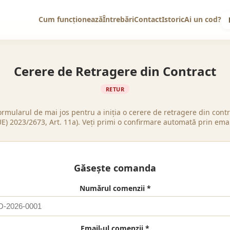
Cum funcționează
Întrebări
Contact
Istoric
Ai un cod?
Cerere de Retragere din Contract
RETUR
rmularul de mai jos pentru a iniția o cerere de retragere din contr
UE) 2023/2673, Art. 11a). Veți primi o confirmare automată prin emai
Găsește comanda
Numărul comenzii
*
Email-ul comenzii
*