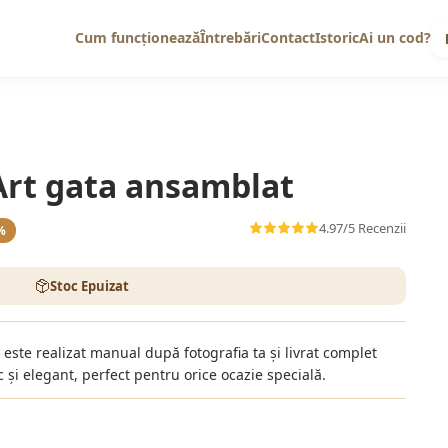
Cum funcționează
Întrebări
Contact
Istoric
Ai un cod?
 Art gata ansamblat
4.97/5
Recenzii
%
Stoc Epuizat
 este realizat manual după fotografia ta și livrat complet
și elegant, perfect pentru orice ocazie specială.