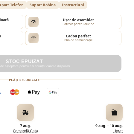
uport Telefon
Suport Bobina
Instructiuni
ioară
Ușor de asamblat
Potrivit pentru oricine
s
Cadou perfect
Plin de semnificație
STOC EPUIZAT
i de așteptare pentru a fi anunțat când e disponibil
PLĂȚI SECURIZATE
7 aug.
9 aug.
–
10 aug.
Comandă Gata
Livrat