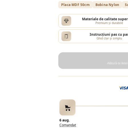
Placa MDF 50cm
Bobina Nylon
S
Materiale de calitate super
Premium și durabile
Instrucțiuni pas cu pa
Ghid clar și simplu
Alătură-te liste
6 aug.
Comandat