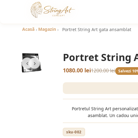
Acasă
Magazin
›
›
Portret String Art gata ansamblat
Portret String
‹
›
1080.00 lei
1200.00 lei
Salvezi
10
Portretul String Art personalizat
asamblat. Un cadou unic 
sku-002